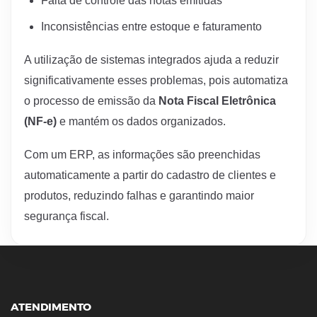
Falta
de
controle
das
notas
emitidas
Inconsistências
entre
estoque
e
faturamento
A
utilização
de
sistemas
integrados
ajuda
a
reduzir
significativamente
esses
problemas,
pois
automatiza
o
processo
de
emissão
da
Nota Fiscal Eletrônica
(NF-e)
e
mantém
os
dados
organizados.
Com
um
ERP,
as
informações
são
preenchidas
automaticamente
a
partir
do
cadastro
de
clientes
e
produtos,
reduzindo
falhas
e
garantindo
maior
segurança
fiscal.
ATENDIMENTO