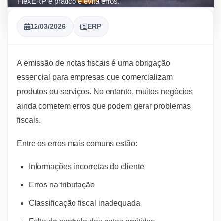
FlexERP é prático e evita erros.
12/03/2026
ERP
A
emissão
de
notas
fiscais
é
uma
obrigação
essencial
para
empresas
que
comercializam
produtos
ou
serviços.
No
entanto,
muitos
negócios
ainda
cometem
erros
que
podem
gerar
problemas
fiscais.
Entre
os
erros
mais
comuns
estão:
Informações
incorretas
do
cliente
Erros
na
tributação
Classificação
fiscal
inadequada