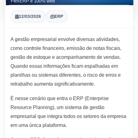
FlexERP é 100% web
12/03/2026
ERP
A
gestão
empresarial
envolve
diversas
atividades,
como
controle
financeiro,
emissão
de
notas
fiscais,
gestão
de
estoque
e
acompanhamento
de
vendas.
Quando
essas
informações
ficam
espalhadas
em
planilhas
ou
sistemas
diferentes,
o
risco
de
erros
e
retrabalho
aumenta
significativamente.
É
nesse
cenário
que
entra
o
ERP (
Enterprise
Resource
Planning),
um
sistema
de
gestão
empresarial
que
integra
todos
os
setores
da
empresa
em
uma
única
plataforma.