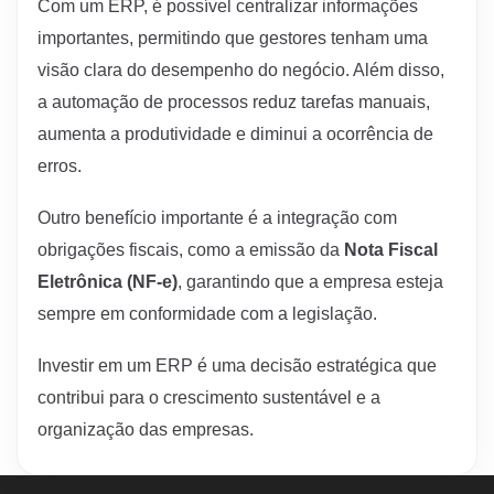
Com
um
ERP,
é
possível
centralizar
informações
importantes,
permitindo
que
gestores
tenham
uma
visão
clara
do
desempenho
do
negócio.
Além
disso,
a
automação
de
processos
reduz
tarefas
manuais,
aumenta
a
produtividade
e
diminui
a
ocorrência
de
erros.
Outro
benefício
importante
é
a
integração
com
obrigações
fiscais,
como
a
emissão
da
Nota Fiscal
Eletrônica (NF-e)
,
garantindo
que
a
empresa
esteja
sempre
em
conformidade
com
a
legislação.
Investir
em
um
ERP
é
uma
decisão
estratégica
que
contribui
para
o
crescimento
sustentável
e
a
organização
das
empresas.